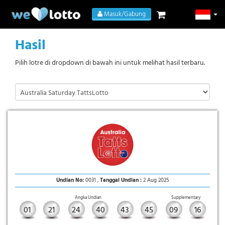
Masuk/Gabung
Hasil
Pilih lotre di dropdown di bawah ini untuk melihat hasil terbaru.
Undian No:
0031 ,
Tanggal Undian :
2 Aug 2025
Angka Undian
Supplementary
01
21
24
40
43
45
09
16