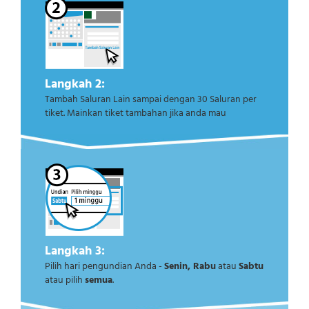
Langkah 2:
Tambah Saluran Lain sampai dengan 30 Saluran per
tiket. Mainkan tiket tambahan jika anda mau
Langkah 3:
Pilih hari pengundian Anda -
Senin,
Rabu
atau
Sabtu
atau pilih
semua
.